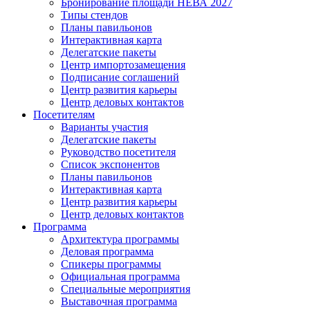
Бронирование площади НЕВА 2027
Типы стендов
Планы павильонов
Интерактивная карта
Делегатские пакеты
Центр импортозамещения
Подписание соглашений
Центр развития карьеры
Центр деловых контактов
Посетителям
Варианты участия
Делегатские пакеты
Руководство посетителя
Список экспонентов
Планы павильонов
Интерактивная карта
Центр развития карьеры
Центр деловых контактов
Программа
Архитектура программы
Деловая программа
Спикеры программы
Официальная программа
Специальные мероприятия
Выставочная программа