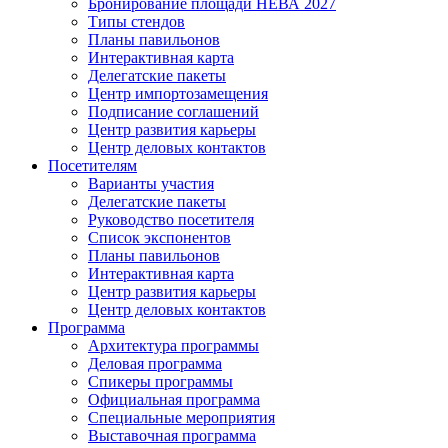
Бронирование площади НЕВА 2027
Типы стендов
Планы павильонов
Интерактивная карта
Делегатские пакеты
Центр импортозамещения
Подписание соглашений
Центр развития карьеры
Центр деловых контактов
Посетителям
Варианты участия
Делегатские пакеты
Руководство посетителя
Список экспонентов
Планы павильонов
Интерактивная карта
Центр развития карьеры
Центр деловых контактов
Программа
Архитектура программы
Деловая программа
Спикеры программы
Официальная программа
Специальные мероприятия
Выставочная программа