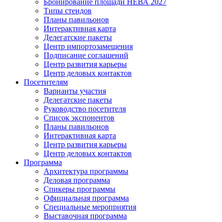
Бронирование площади НЕВА 2027
Типы стендов
Планы павильонов
Интерактивная карта
Делегатские пакеты
Центр импортозамещения
Подписание соглашений
Центр развития карьеры
Центр деловых контактов
Посетителям
Варианты участия
Делегатские пакеты
Руководство посетителя
Список экспонентов
Планы павильонов
Интерактивная карта
Центр развития карьеры
Центр деловых контактов
Программа
Архитектура программы
Деловая программа
Спикеры программы
Официальная программа
Специальные мероприятия
Выставочная программа