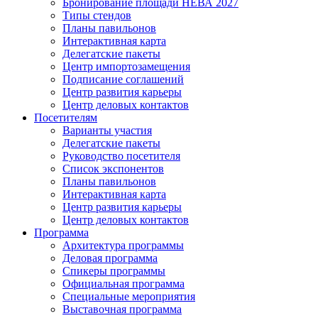
Бронирование площади НЕВА 2027
Типы стендов
Планы павильонов
Интерактивная карта
Делегатские пакеты
Центр импортозамещения
Подписание соглашений
Центр развития карьеры
Центр деловых контактов
Посетителям
Варианты участия
Делегатские пакеты
Руководство посетителя
Список экспонентов
Планы павильонов
Интерактивная карта
Центр развития карьеры
Центр деловых контактов
Программа
Архитектура программы
Деловая программа
Спикеры программы
Официальная программа
Специальные мероприятия
Выставочная программа