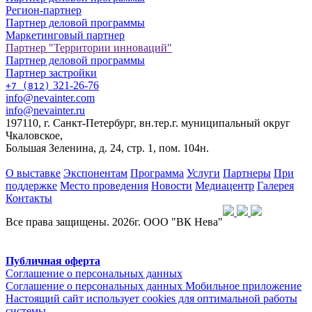
Регион-партнер
Партнер деловой программы
Маркетинговый партнер
Партнер "Территории инноваций"
Партнер деловой программы
Партнер застройки
321-26-76
+7 (812)
info@nevainter.com
info@nevainter.ru
197110, г. Санкт-Петербург, вн.тер.г. муниципальный округ
Чкаловское,
Большая Зеленина, д. 24, стр. 1, пом. 104н.
О выставке
Экспонентам
Программа
Услуги
Партнеры
При
поддержке
Место проведения
Новости
Медиацентр
Галерея
Контакты
Все права защищены. 2026г. ООО "ВК Нева"
Публичная оферта
Соглашение о персональных данных
Соглашение о персональных данных Мобильное приложение
Настоящий сайт использует cookies для оптимальной работы
системы