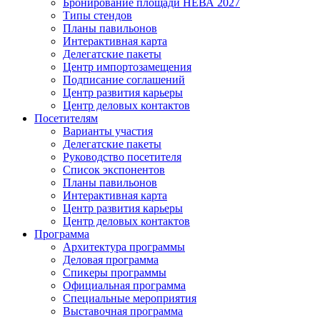
Бронирование площади НЕВА 2027
Типы стендов
Планы павильонов
Интерактивная карта
Делегатские пакеты
Центр импортозамещения
Подписание соглашений
Центр развития карьеры
Центр деловых контактов
Посетителям
Варианты участия
Делегатские пакеты
Руководство посетителя
Список экспонентов
Планы павильонов
Интерактивная карта
Центр развития карьеры
Центр деловых контактов
Программа
Архитектура программы
Деловая программа
Спикеры программы
Официальная программа
Специальные мероприятия
Выставочная программа