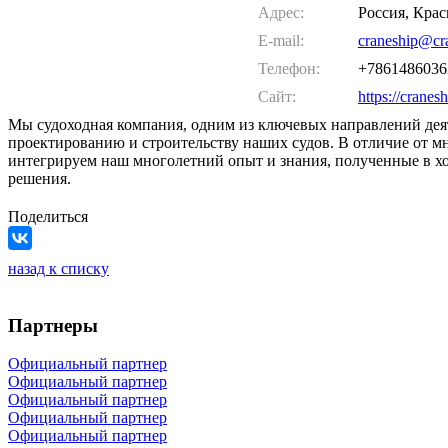
Адрес:
Россия, Кра
E-mail:
craneship@cra
Телефон:
+7861486036
Сайт:
https://cranesh
Мы судоходная компания, одним из ключевых направлений деят
проектированию и строительству наших судов. В отличие от 
интегрируем наш многолетний опыт и знания, полученные в хо
решения.
Поделиться
назад к списку
Партнеры
Официальный партнер
Официальный партнер
Официальный партнер
Официальный партнер
Официальный партнер