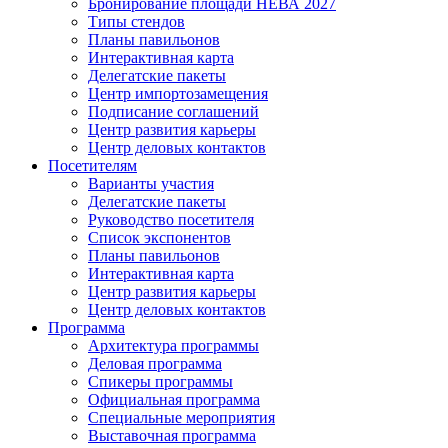
Бронирование площади НЕВА 2027
Типы стендов
Планы павильонов
Интерактивная карта
Делегатские пакеты
Центр импортозамещения
Подписание соглашений
Центр развития карьеры
Центр деловых контактов
Посетителям
Варианты участия
Делегатские пакеты
Руководство посетителя
Список экспонентов
Планы павильонов
Интерактивная карта
Центр развития карьеры
Центр деловых контактов
Программа
Архитектура программы
Деловая программа
Спикеры программы
Официальная программа
Специальные мероприятия
Выставочная программа