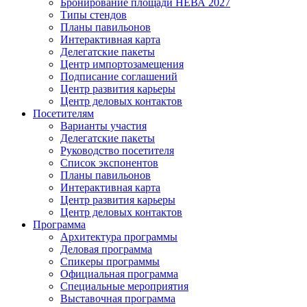
Бронирование площади НЕВА 2027
Типы стендов
Планы павильонов
Интерактивная карта
Делегатские пакеты
Центр импортозамещения
Подписание соглашений
Центр развития карьеры
Центр деловых контактов
Посетителям
Варианты участия
Делегатские пакеты
Руководство посетителя
Список экспонентов
Планы павильонов
Интерактивная карта
Центр развития карьеры
Центр деловых контактов
Программа
Архитектура программы
Деловая программа
Спикеры программы
Официальная программа
Специальные мероприятия
Выставочная программа