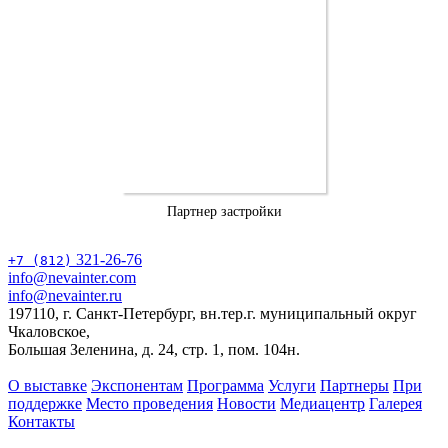
Партнер застройки
321-26-76
+7 (812)
info@nevainter.com
info@nevainter.ru
197110, г. Санкт-Петербург, вн.тер.г. муниципальный округ
Чкаловское,
Большая Зеленина, д. 24, стр. 1, пом. 104н.
О выставке
Экспонентам
Программа
Услуги
Партнеры
При
поддержке
Место проведения
Новости
Медиацентр
Галерея
Контакты