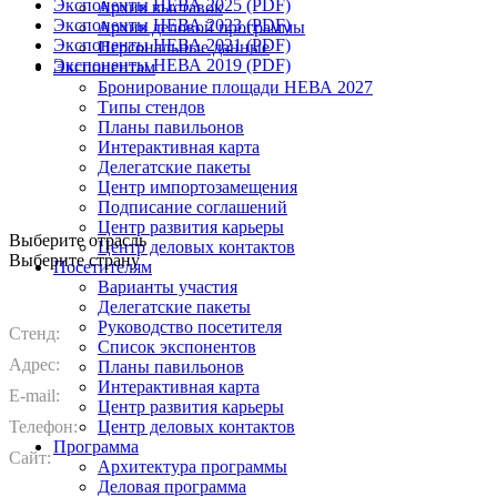
Экспоненты НЕВА 2025 (PDF)
Архив выставок
Экспоненты НЕВА 2023 (PDF)
Архив деловой программы
Экспоненты НЕВА 2021 (PDF)
Персональные данные
Экспоненты НЕВА 2019 (PDF)
Экспонентам
Бронирование площади НЕВА 2027
Типы стендов
Планы павильонов
Интерактивная карта
Делегатские пакеты
Центр импортозамещения
Подписание соглашений
Центр развития карьеры
Выберите отрасль
Центр деловых контактов
Выберите страну
Посетителям
Варианты участия
Делегатские пакеты
Руководство посетителя
Стенд:
Список экспонентов
Адрес:
Планы павильонов
Интерактивная карта
E-mail:
Центр развития карьеры
Телефон:
Центр деловых контактов
Программа
Сайт:
Архитектура программы
Деловая программа