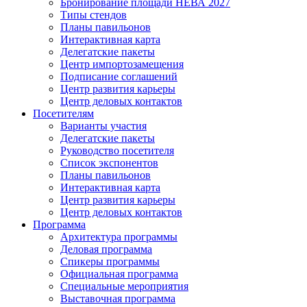
Бронирование площади НЕВА 2027
Типы стендов
Планы павильонов
Интерактивная карта
Делегатские пакеты
Центр импортозамещения
Подписание соглашений
Центр развития карьеры
Центр деловых контактов
Посетителям
Варианты участия
Делегатские пакеты
Руководство посетителя
Список экспонентов
Планы павильонов
Интерактивная карта
Центр развития карьеры
Центр деловых контактов
Программа
Архитектура программы
Деловая программа
Спикеры программы
Официальная программа
Специальные мероприятия
Выставочная программа