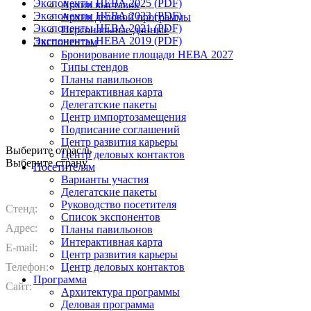
Экспоненты НЕВА 2025 (PDF)
Архив выставок
Экспоненты НЕВА 2023 (PDF)
Архив деловой программы
Экспоненты НЕВА 2021 (PDF)
Персональные данные
Экспоненты НЕВА 2019 (PDF)
Экспонентам
Бронирование площади НЕВА 2027
Типы стендов
Планы павильонов
Интерактивная карта
Делегатские пакеты
Центр импортозамещения
Подписание соглашений
Центр развития карьеры
Выберите отрасль
Центр деловых контактов
Выберите страну
Посетителям
Варианты участия
Делегатские пакеты
Руководство посетителя
Стенд:
Список экспонентов
Адрес:
Планы павильонов
Интерактивная карта
E-mail:
Центр развития карьеры
Телефон:
Центр деловых контактов
Программа
Сайт:
Архитектура программы
Деловая программа