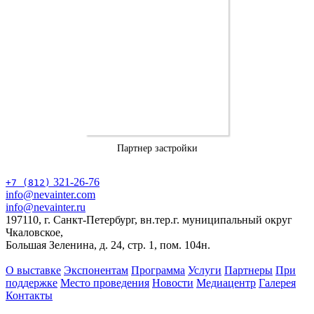
Партнер застройки
321-26-76
+7 (812)
info@nevainter.com
info@nevainter.ru
197110, г. Санкт-Петербург, вн.тер.г. муниципальный округ
Чкаловское,
Большая Зеленина, д. 24, стр. 1, пом. 104н.
О выставке
Экспонентам
Программа
Услуги
Партнеры
При
поддержке
Место проведения
Новости
Медиацентр
Галерея
Контакты