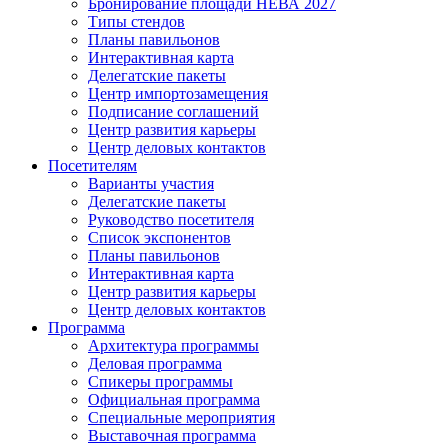
Бронирование площади НЕВА 2027
Типы стендов
Планы павильонов
Интерактивная карта
Делегатские пакеты
Центр импортозамещения
Подписание соглашений
Центр развития карьеры
Центр деловых контактов
Посетителям
Варианты участия
Делегатские пакеты
Руководство посетителя
Список экспонентов
Планы павильонов
Интерактивная карта
Центр развития карьеры
Центр деловых контактов
Программа
Архитектура программы
Деловая программа
Спикеры программы
Официальная программа
Специальные мероприятия
Выставочная программа