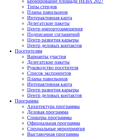
Бронирование площади НЕВА 2027
Типы стендов
Планы павильонов
Интерактивная карта
Делегатские пакеты
Центр импортозамещения
Подписание соглашений
Центр развития карьеры
Центр деловых контактов
Посетителям
Варианты участия
Делегатские пакеты
Руководство посетителя
Список экспонентов
Планы павильонов
Интерактивная карта
Центр развития карьеры
Центр деловых контактов
Программа
Архитектура программы
Деловая программа
Спикеры программы
Официальная программа
Специальные мероприятия
Выставочная программа