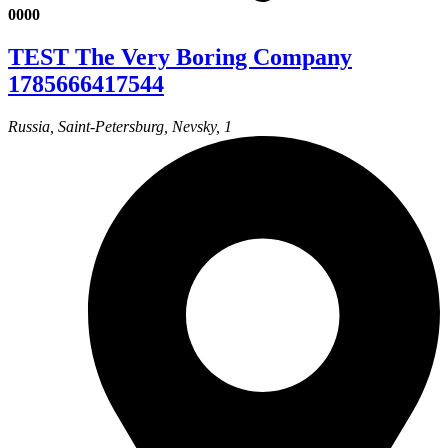
0000
TEST The Very Boring Company
1785666417544
Russia, Saint-Petersburg, Nevsky, 1