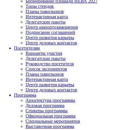
Бронирование площади НЕВА 2027
Типы стендов
Планы павильонов
Интерактивная карта
Делегатские пакеты
Центр импортозамещения
Подписание соглашений
Центр развития карьеры
Центр деловых контактов
Посетителям
Варианты участия
Делегатские пакеты
Руководство посетителя
Список экспонентов
Планы павильонов
Интерактивная карта
Центр развития карьеры
Центр деловых контактов
Программа
Архитектура программы
Деловая программа
Спикеры программы
Официальная программа
Специальные мероприятия
Выставочная программа