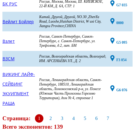
Россия, Москва, Москва, Ш. КИЕВСКОЕ,
БК РУС
G7 035
22-Й КМ, Д. 6А, СТР. 1
Китай, Другой, Другой, NO.30 ,ZhenYa
Вейлит Бойлер
Road, Luoshe,Huishan District, W uxi City,
0000
Jiangsu Province,CHINA
Россия, Санкт-Петербург, Санкт-
Взлет
Петербург, г. Санкт-Петербург, ул.
G5 095
Трефолева, д.2, лит. БМ
Россия, Волгоградская область, Волгоград,
ВЗСМ
F3 054
ИМ. АРСЕНЬЕВА УЛ., Д. 2
ВИКИНГ ЛАЙФ-
Россия, Ленинградская область, Санкт-
СЕЙВИНГ
Петербург, 188510, Ленинградская
область, Ломоносовский р-н, ул. Понссе
G6 076
ЭКУИПМЕНТ
(Южная Часть Промзоны Горелово
Территория), дом № 4, строение 1
РАША
Страница:
1
2
3
4
5
6
7
Всего экспонентов: 139