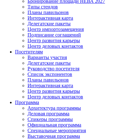
Бронирование площади НЕВА 2027
Типы стендов
Планы павильонов
Интерактивная карта
Делегатские пакеты
Центр импортозамещения
Подписание соглашений
Центр развития карьеры
Центр деловых контактов
Посетителям
Варианты участия
Делегатские пакеты
Руководство посетителя
Список экспонентов
Планы павильонов
Интерактивная карта
Центр развития карьеры
Центр деловых контактов
Программа
Архитектура программы
Деловая программа
Спикеры программы
Официальная программа
Специальные мероприятия
Выставочная программа