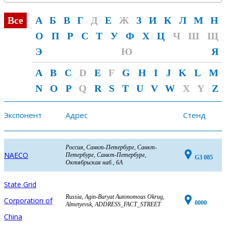
Все
А
Б
В
Г
Д
Е
Ж
З
И
К
Л
М
Н
О
П
Р
С
Т
У
Ф
Х
Ц
Ч
Ш
Щ
Э
Ю
Я
A
B
C
D
E
F
G
H
I
J
K
L
M
N
O
P
Q
R
S
T
U
V
W
X
Y
Z
Экспонент
Адрес
Стенд
Россия, Санкт-Петербург, Санкт-
NAECO
Петербург, Санкт-Петербург,
G3 085
Октябрьская наб., 6А
State Grid
Russia, Agin-Buryat Autonomous Okrug,
Corporation of
0000
Almetyevsk, ADDRESS_FACT_STREET
China