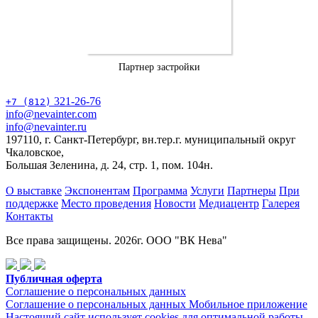
Партнер застройки
321-26-76
+7 (812)
info@nevainter.com
info@nevainter.ru
197110, г. Санкт-Петербург, вн.тер.г. муниципальный округ
Чкаловское,
Большая Зеленина, д. 24, стр. 1, пом. 104н.
О выставке
Экспонентам
Программа
Услуги
Партнеры
При
поддержке
Место проведения
Новости
Медиацентр
Галерея
Контакты
Все права защищены. 2026г. ООО "ВК Нева"
Публичная оферта
Соглашение о персональных данных
Соглашение о персональных данных Мобильное приложение
Настоящий сайт использует cookies для оптимальной работы