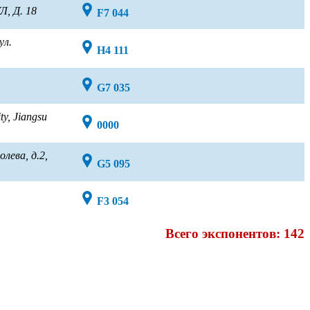
, Д. 18
F7 044
ул.
H4 111
G7 035
y, Jiangsu
0000
лева, д.2,
G5 095
F3 054
Всего экспонентов: 142