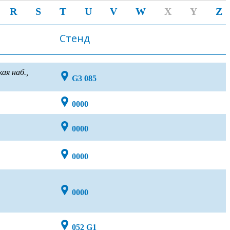
R
S
T
U
V
W
X
Y
Z
Стенд
ая наб.,
G3 085
0000
0000
0000
0000
052 G1