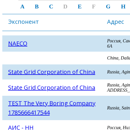
A
B
C
D
E
F
G
H
Экспонент
Адрес
Россия, Са
NAECO
6А
China, Dalia
State Grid Corporation of China
Russia, Ag
Russia, Ag
State Grid Corporation of China
ADDRESS_
TEST The Very Boring Company
Russia, Sain
1785666417544
АИС - НН
Россия, Ни