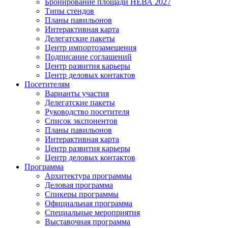
Бронирование площади НЕВА 2027
Типы стендов
Планы павильонов
Интерактивная карта
Делегатские пакеты
Центр импортозамещения
Подписание соглашений
Центр развития карьеры
Центр деловых контактов
Посетителям
Варианты участия
Делегатские пакеты
Руководство посетителя
Список экспонентов
Планы павильонов
Интерактивная карта
Центр развития карьеры
Центр деловых контактов
Программа
Архитектура программы
Деловая программа
Спикеры программы
Официальная программа
Специальные мероприятия
Выставочная программа