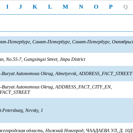
I
J
K
L
M
N
O
P
Q
нкт-Петербург, Санкт-Петербург, Санкт-Петербург, Октябрьск
n, No.55-7, Gangxingxi Street, Jinpu District
in-Buryat Autonomous Okrug, Almetyevsk, ADDRESS_FACT_STREET
in-Buryat Autonomous Okrug, ADDRESS_FACT_CITY_EN,
FACT_STREET
t-Petersburg, Nevsky, 1
жегородская область, Нижний Новгород, ЧААДАЕВА УЛ, Д. 10Д