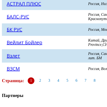
АСТРАЛ ПЛЮС
Россия, Н
Россия, Са
БАЛС-РУС
Краснопути
БК РУС
Россия, Мо
Китай, Друг
Вейлит Бойлер
Province,C
Россия, Са
Взлет
лит. БМ
ВЗСМ
Россия, Во
Страница:
1
2
3
4
5
6
7
8
Партнеры