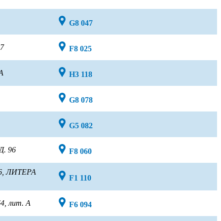
G8 047
 7
F8 025
 А
H3 118
G8 078
G5 082
Д. 96
F8 060
.6, ЛИТЕРА
F1 110
4, лит. А
F6 094