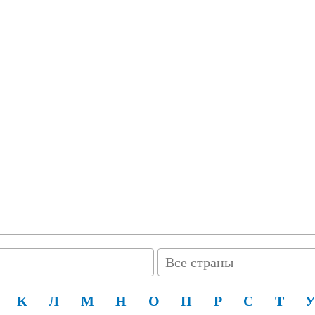
Все страны
К
Л
М
Н
О
П
Р
С
Т