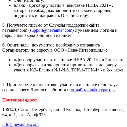
Счёт на оплату;
Бланк «Договор участия в выставке НЕВА 2021» ,
который необходимо заполнить со своей стороны,
подписать и направить Организатору.
5. Получаете письмо от Службы поддержки сайта
nevainter.com (
support@nevainter.com
) c указанием логина и
пароля для входа в личный кабинет.
6. Оригиналы документов необходимо отправить
Организатору по адресу в ООО «Нева-Интернэшнл»:
«Договор участия в выставке НЕВА 2021» - в 2-х экз-х.
«Договор-заявка экспонента приложение к договору
участия №2- Бланки №1-№6, ТС№1-ТС№4» - в 2-х экз-х.
7. Приступаете к подготовке участия в выставке используя
сервис своего Личного кабинета и
онлайн-конфигуратора
Почтовый адрес:
196140, Санкт-Петербург, пос. Шушары, Петербургское шоссе,
64, к. 1, лит. А, оф.925
info@nevainter.com