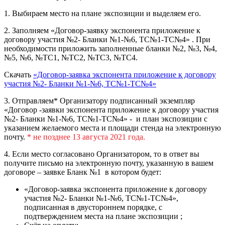
1. Выбираем место на плане экспозиции и выделяем его.
2. Заполняем «Договор-заявку экспонента приложение к
договору участия №2- Бланки №1-№6, ТС№1-ТС№4» . При
необходимости приложить заполненные бланки №2, №3, №4,
№5, №6, №ТС1, №ТС2, №ТС3, №ТС4.
Скачать
«Договор-заявка экспонента приложение к договору
участия №2- Бланки №1-№6, ТС№1-ТС№4»
3. Отправляем* Организатору подписанный экземпляр
«Договор -заявки экспонента приложение к договору участия
№2- Бланки №1-№6, ТС№1-ТС№4» - и план экспозиции с
указанием желаемого места и площади стенда на электронную
почту.
* не позднее 13 августа 2021 года.
4. Если место согласовано Организатором, то в ответ вы
получите письмо на электронную почту, указанную в вашем
договоре – заявке Бланк №1 в котором будет:
«Договор-заявка экспонента приложение к договору
участия №2- Бланки №1-№6, ТС№1-ТС№4»,
подписанная в двустороннем порядке, с
подтверждением места на плане экспозиции ;