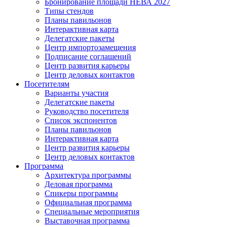
Бронирование площади НЕВА 2027
Типы стендов
Планы павильонов
Интерактивная карта
Делегатские пакеты
Центр импортозамещения
Подписание соглашений
Центр развития карьеры
Центр деловых контактов
Посетителям
Варианты участия
Делегатские пакеты
Руководство посетителя
Список экспонентов
Планы павильонов
Интерактивная карта
Центр развития карьеры
Центр деловых контактов
Программа
Архитектура программы
Деловая программа
Спикеры программы
Официальная программа
Специальные мероприятия
Выставочная программа