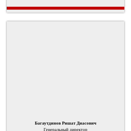
Багаутдинов Ришат Диасович
Генеральный директор