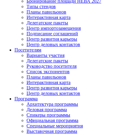
Бронирование площади НЕВА 2027
Типы стендов
Планы павильонов
Интерактивная карта
Делегатские пакеты
Центр импортозамещения
Подписание соглашений
Центр развития карьеры
Центр деловых контактов
Посетителям
Варианты участия
Делегатские пакеты
Руководство посетителя
Список экспонентов
Планы павильонов
Интерактивная карта
Центр развития карьеры
Центр деловых контактов
Программа
Архитектура программы
Деловая программа
Спикеры программы
Официальная программа
Специальные мероприятия
Выставочная программа