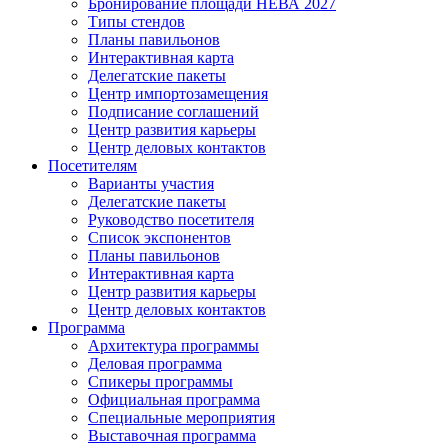
Бронирование площади НЕВА 2027
Типы стендов
Планы павильонов
Интерактивная карта
Делегатские пакеты
Центр импортозамещения
Подписание соглашений
Центр развития карьеры
Центр деловых контактов
Посетителям
Варианты участия
Делегатские пакеты
Руководство посетителя
Список экспонентов
Планы павильонов
Интерактивная карта
Центр развития карьеры
Центр деловых контактов
Программа
Архитектура программы
Деловая программа
Спикеры программы
Официальная программа
Специальные мероприятия
Выставочная программа