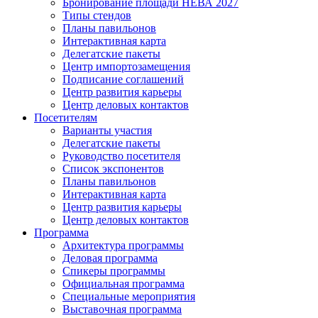
Бронирование площади НЕВА 2027
Типы стендов
Планы павильонов
Интерактивная карта
Делегатские пакеты
Центр импортозамещения
Подписание соглашений
Центр развития карьеры
Центр деловых контактов
Посетителям
Варианты участия
Делегатские пакеты
Руководство посетителя
Список экспонентов
Планы павильонов
Интерактивная карта
Центр развития карьеры
Центр деловых контактов
Программа
Архитектура программы
Деловая программа
Спикеры программы
Официальная программа
Специальные мероприятия
Выставочная программа