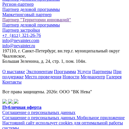
Регион-партнер
Партнер деловой программы
Маркетинговый партнер
Партнер "Территории инноваций"
Партнер деловой программы
Партнер застройки
321-26-76
+7 (812)
info@nevainter.com
info@nevainter.ru
197110, г. Санкт-Петербург, вн.тер.г. муниципальный округ
Чкаловское,
Большая Зеленина, д. 24, стр. 1, пом. 104н.
О выставке
Экспонентам
Программа
Услуги
Партнеры
При
поддержке
Место проведения
Новости
Медиацентр
Галерея
Контакты
Все права защищены. 2026г. ООО "ВК Нева"
Публичная оферта
Соглашение о персональных данных
Соглашение о персональных данных Мобильное приложение
Настоящий сайт использует cookies для оптимальной работы
системы