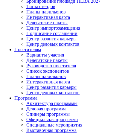
Бронирование площади НЕВА 2027
Типы стендов
Планы павильонов
Интерактивная карта
Делегатские пакеты
Центр импортозамещения
Подписание соглашений
Центр развития карьеры
Центр деловых контактов
Посетителям
Варианты участия
Делегатские пакеты
Руководство посетителя
Список экспонентов
Планы павильонов
Интерактивная карта
Центр развития карьеры
Центр деловых контактов
Программа
Архитектура программы
Деловая программа
Спикеры программы
Официальная программа
Специальные мероприятия
Выставочная программа