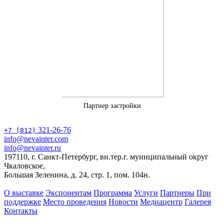
Партнер застройки
321-26-76
+7 (812)
info@nevainter.com
info@nevainter.ru
197110, г. Санкт-Петербург, вн.тер.г. муниципальный округ
Чкаловское,
Большая Зеленина, д. 24, стр. 1, пом. 104н.
О выставке
Экспонентам
Программа
Услуги
Партнеры
При
поддержке
Место проведения
Новости
Медиацентр
Галерея
Контакты