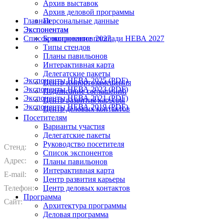
Архив выставок
Архив деловой программы
Главная
Персональные данные
Экспонентам
Экспонентам
Список экспонентов 2027
Бронирование площади НЕВА 2027
Типы стендов
Планы павильонов
Интерактивная карта
Делегатские пакеты
Экспоненты НЕВА 2025 (PDF)
Центр импортозамещения
Экспоненты НЕВА 2023 (PDF)
Подписание соглашений
Экспоненты НЕВА 2021 (PDF)
Центр развития карьеры
Экспоненты НЕВА 2019 (PDF)
Центр деловых контактов
Посетителям
Варианты участия
Делегатские пакеты
Руководство посетителя
Стенд:
Список экспонентов
Адрес:
Планы павильонов
Интерактивная карта
E-mail:
Центр развития карьеры
Телефон:
Центр деловых контактов
Программа
Сайт:
Архитектура программы
Деловая программа