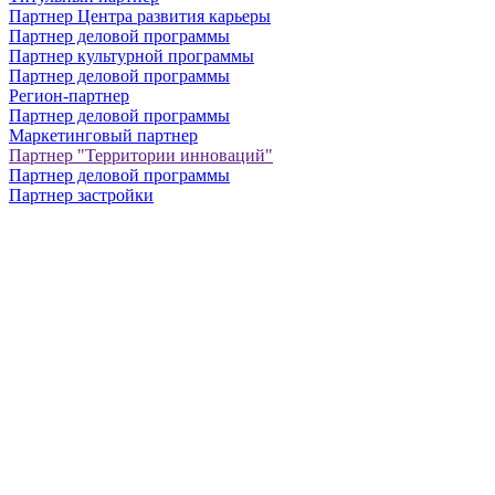
Партнер Центра развития карьеры
Партнер деловой программы
Партнер культурной программы
Партнер деловой программы
Регион-партнер
Партнер деловой программы
Маркетинговый партнер
Партнер "Территории инноваций"
Партнер деловой программы
Партнер застройки
321-26-76
+7 (812)
info@nevainter.com
info@nevainter.ru