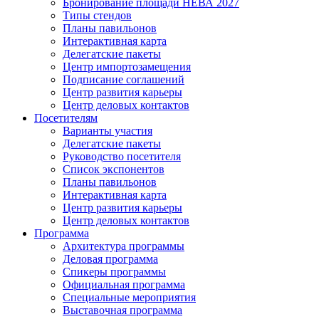
Бронирование площади НЕВА 2027
Типы стендов
Планы павильонов
Интерактивная карта
Делегатские пакеты
Центр импортозамещения
Подписание соглашений
Центр развития карьеры
Центр деловых контактов
Посетителям
Варианты участия
Делегатские пакеты
Руководство посетителя
Список экспонентов
Планы павильонов
Интерактивная карта
Центр развития карьеры
Центр деловых контактов
Программа
Архитектура программы
Деловая программа
Спикеры программы
Официальная программа
Специальные мероприятия
Выставочная программа