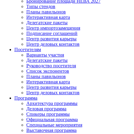
Бронирование площади НЕВА 2027
Типы стендов
Планы павильонов
Интерактивная карта
Делегатские пакеты
Центр импортозамещения
Подписание соглашений
Центр развития карьеры
Центр деловых контактов
Посетителям
Варианты участия
Делегатские пакеты
Руководство посетителя
Список экспонентов
Планы павильонов
Интерактивная карта
Центр развития карьеры
Центр деловых контактов
Программа
Архитектура программы
Деловая программа
Спикеры программы
Официальная программа
Специальные мероприятия
Выставочная программа