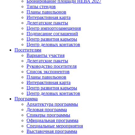
Бронирование площади НЕВА 2027
Типы стендов
Планы павильонов
Интерактивная карта
Делегатские пакеты
Центр импортозамещения
Подписание соглашений
Центр развития карьеры
Центр деловых контактов
Посетителям
Варианты участия
Делегатские пакеты
Руководство посетителя
Список экспонентов
Планы павильонов
Интерактивная карта
Центр развития карьеры
Центр деловых контактов
Программа
Архитектура программы
Деловая программа
Спикеры программы
Официальная программа
Специальные мероприятия
Выставочная программа