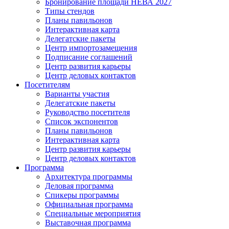
Бронирование площади НЕВА 2027
Типы стендов
Планы павильонов
Интерактивная карта
Делегатские пакеты
Центр импортозамещения
Подписание соглашений
Центр развития карьеры
Центр деловых контактов
Посетителям
Варианты участия
Делегатские пакеты
Руководство посетителя
Список экспонентов
Планы павильонов
Интерактивная карта
Центр развития карьеры
Центр деловых контактов
Программа
Архитектура программы
Деловая программа
Спикеры программы
Официальная программа
Специальные мероприятия
Выставочная программа