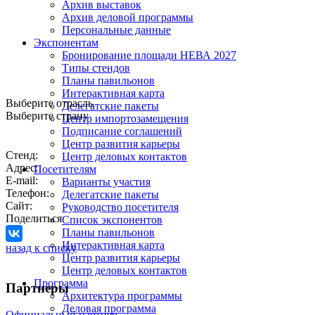
Архив выставок
Архив деловой программы
Персональные данные
Экспонентам
Бронирование площади НЕВА 2027
Типы стендов
Планы павильонов
Интерактивная карта
Выберите отрасль
Делегатские пакеты
Выберите страну
Центр импортозамещения
Подписание соглашений
Центр развития карьеры
Стенд:
Центр деловых контактов
Адрес:
Посетителям
E-mail:
Варианты участия
Телефон:
Делегатские пакеты
Сайт:
Руководство посетителя
Поделиться
Список экспонентов
Планы павильонов
Интерактивная карта
назад к списку
Центр развития карьеры
Центр деловых контактов
Программа
Партнеры
Архитектура программы
Деловая программа
Официальный партнер