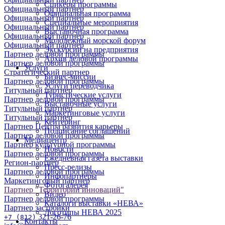
Спикеры программы
Официальный партнер
Официальная программа
Официальный партнер
Специальные мероприятия
Официальный партнер
Выставочная программа
Официальный партнер
Молодежный морской форум
Официальный партнер
Экскурсии на предприятия
Партнер деловой программы
Архив деловой программы
Партнер деловой программы
Услуги
Стратегический партнер
Бизнес-миссии
Партнер деловой программы
Услуги переводчика
Титульный партнер
Туристические услуги
Партнер деловой программы
Выставочные услуги
Титульный партнер
Маркетинговые услуги
Титульный партнер
Кейтеринг
Партнер Центра развития карьеры
Подписание соглашений
Партнер деловой программы
Медиацентр
Партнер культурной программы
Новости
Партнер деловой программы
Ежедневная газета выставки
Регион-партнер
Пресс-релизы
Партнер деловой программы
Инфопартнеры
Маркетинговый партнер
Фотогалерея
Партнер "Территории инноваций"
Видео
Партнер деловой программы
Каталоги выставки «НЕВА»
Партнер застройки
Логотипы НЕВА 2025
321-26-76
+7 (812)
Контакты