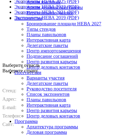
Экспоненты НЕВА 2025 (PDF)
Архив выставок
Экспоненты НЕВА 2023 (PDF)
Архив деловой программы
Экспоненты НЕВА 2021 (PDF)
Персональные данные
Экспоненты НЕВА 2019 (PDF)
Экспонентам
Бронирование площади НЕВА 2027
Типы стендов
Планы павильонов
Интерактивная карта
Делегатские пакеты
Центр импортозамещения
Подписание соглашений
Центр развития карьеры
Выберите отрасль
Центр деловых контактов
Выберите страну
Посетителям
Варианты участия
Делегатские пакеты
Руководство посетителя
Стенд:
Список экспонентов
Адрес:
Планы павильонов
Интерактивная карта
E-mail:
Центр развития карьеры
Телефон:
Центр деловых контактов
Программа
Сайт:
Архитектура программы
Деловая программа