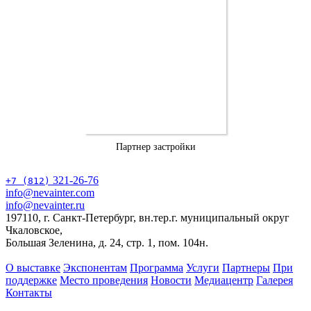
Партнер застройки
321-26-76
+7 (812)
info@nevainter.com
info@nevainter.ru
197110, г. Санкт-Петербург, вн.тер.г. муниципальный округ
Чкаловское,
Большая Зеленина, д. 24, стр. 1, пом. 104н.
О выставке
Экспонентам
Программа
Услуги
Партнеры
При
поддержке
Место проведения
Новости
Медиацентр
Галерея
Контакты