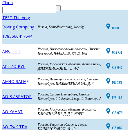
China
TEST The Very
Boring Company
Russia, Saint-Petersburg, Nevsky, 1
0000
1785666417544
Россия, Нижегородская область, Нижний
АИС - НН
052 G1
Новгород, ЧААДАЕВА УЛ, Д. 10Д
Россия, Московская область, Котельники,
АКТИО РУС
G8 047
ДЗЕРЖИНСКОЕ Ш., Д. 4/2
Россия, Ленинградская область, Санкт-
АМЭО-ЗАПАД
F8 025
Петербург, ИНЖЕНЕРНАЯ УЛ., Д. 7
Россия, Санкт-Петербург, Санкт-
АО ВИБРАТОР
H3 118
Петербург, 2-й Верхний пер., д. 5 литера А
Россия, Московская область, Коломна,
АО КАНАТ
G8 078
КАНАТНЫЙ ПР-Д, Д.2, КОРП. -
Россия, Тверская область, Тверь,
АО ПФК ТПА
G5 082
КОНЯЕВСКАЯ УЛ., Д. 10