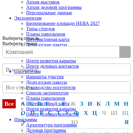
Архив выставок
Архив деловой программы
Персональные данные
Экспонентам
Бронирование площади НЕВА 2027
Типы стендов
Планы павильонов
Выберите отрасль
Интерактивная карта
Выберите страну
Делегатские пакеты
Центр импортозамещения
Подписание соглашений
Центр развития карьеры
Центр деловых контактов
Все рубрики
Посетителям
Варианты участия
Делегатские пакеты
Все страны
Руководство посетителя
Список экспонентов
Планы павильонов
Все
А
Б
В
Г
Д
Е
Ж
З
И
К
Л
М
Н
Интерактивная карта
Центр развития карьеры
О
П
Р
С
Т
У
Ф
Х
Ц
Ч
Ш
Щ
Центр деловых контактов
Программа
Э
Ю
Я
Архитектура программы
Деловая программа