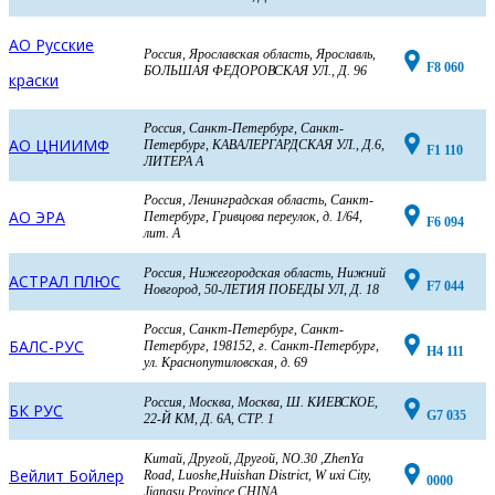
АО Русские
Россия, Ярославская область, Ярославль,
F8 060
БОЛЬШАЯ ФЕДОРОВСКАЯ УЛ., Д. 96
краски
Россия, Санкт-Петербург, Санкт-
АО ЦНИИМФ
Петербург, КАВАЛЕРГАРДСКАЯ УЛ., Д.6,
F1 110
ЛИТЕРА А
Россия, Ленинградская область, Санкт-
АО ЭРА
Петербург, Гривцова переулок, д. 1/64,
F6 094
лит. А
Россия, Нижегородская область, Нижний
АСТРАЛ ПЛЮС
F7 044
Новгород, 50-ЛЕТИЯ ПОБЕДЫ УЛ, Д. 18
Россия, Санкт-Петербург, Санкт-
БАЛС-РУС
Петербург, 198152, г. Санкт-Петербург,
H4 111
ул. Краснопутиловская, д. 69
Россия, Москва, Москва, Ш. КИЕВСКОЕ,
БК РУС
G7 035
22-Й КМ, Д. 6А, СТР. 1
Китай, Другой, Другой, NO.30 ,ZhenYa
Вейлит Бойлер
Road, Luoshe,Huishan District, W uxi City,
0000
Jiangsu Province,CHINA