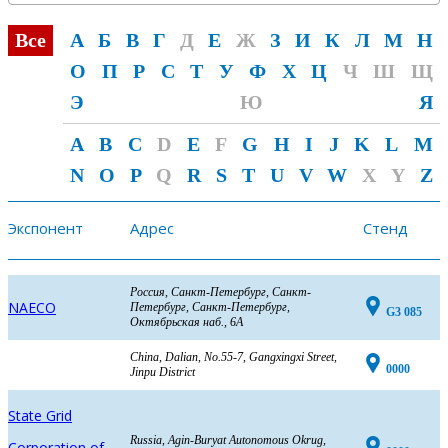
Все
А
Б
В
Г
Д
Е
Ж
З
И
К
Л
М
Н
О
П
Р
С
Т
У
Ф
Х
Ц
Ч
Ш
Щ
Э
Ю
Я
A
B
C
D
E
F
G
H
I
J
K
L
M
N
O
P
Q
R
S
T
U
V
W
X
Y
Z
Экспонент
Адрес
Стенд
Россия, Санкт-Петербург, Санкт-
NAECO
Петербург, Санкт-Петербург,
G3 085
Октябрьская наб., 6А
China, Dalian, No.55-7, Gangxingxi Street,
0000
Jinpu District
State Grid
Russia, Agin-Buryat Autonomous Okrug,
Corporation of