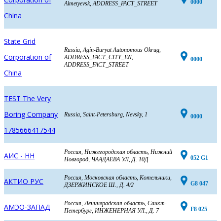
0000
Almetyevsk, ADDRESS_FACT_STREET
China
State Grid
Russia, Agin-Buryat Autonomous Okrug,
Corporation of
ADDRESS_FACT_CITY_EN,
0000
ADDRESS_FACT_STREET
China
TEST The Very
Boring Company
Russia, Saint-Petersburg, Nevsky, 1
0000
1785666417544
Россия, Нижегородская область, Нижний
АИС - НН
052 G1
Новгород, ЧААДАЕВА УЛ, Д. 10Д
Россия, Московская область, Котельники,
АКТИО РУС
G8 047
ДЗЕРЖИНСКОЕ Ш., Д. 4/2
Россия, Ленинградская область, Санкт-
АМЭО-ЗАПАД
F8 025
Петербург, ИНЖЕНЕРНАЯ УЛ., Д. 7