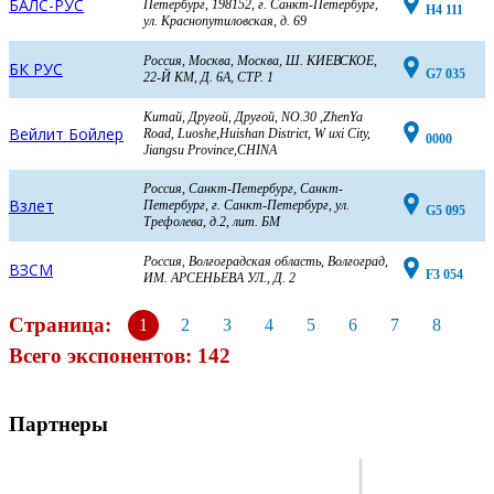
БАЛС-РУС
Петербург, 198152, г. Санкт-Петербург,
H4 111
ул. Краснопутиловская, д. 69
Россия, Москва, Москва, Ш. КИЕВСКОЕ,
БК РУС
G7 035
22-Й КМ, Д. 6А, СТР. 1
Китай, Другой, Другой, NO.30 ,ZhenYa
Вейлит Бойлер
Road, Luoshe,Huishan District, W uxi City,
0000
Jiangsu Province,CHINA
Россия, Санкт-Петербург, Санкт-
Взлет
Петербург, г. Санкт-Петербург, ул.
G5 095
Трефолева, д.2, лит. БМ
Россия, Волгоградская область, Волгоград,
ВЗСМ
F3 054
ИМ. АРСЕНЬЕВА УЛ., Д. 2
Страница:
1
2
3
4
5
6
7
8
Всего экспонентов: 142
Партнеры