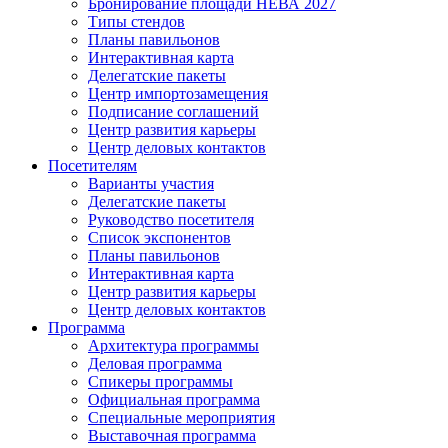
Бронирование площади НЕВА 2027
Типы стендов
Планы павильонов
Интерактивная карта
Делегатские пакеты
Центр импортозамещения
Подписание соглашений
Центр развития карьеры
Центр деловых контактов
Посетителям
Варианты участия
Делегатские пакеты
Руководство посетителя
Список экспонентов
Планы павильонов
Интерактивная карта
Центр развития карьеры
Центр деловых контактов
Программа
Архитектура программы
Деловая программа
Спикеры программы
Официальная программа
Специальные мероприятия
Выставочная программа